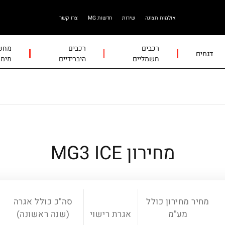
אולמות תצוגה
שירות
חדשות MG
צרו קשר
רכבים
רכבים
מחשב
דגמים
חשמליים
היברידיים
מימו
מחירון MG3 ICE
מחיר מחירון כולל
סה"כ כולל אגרה
מע"מ
אגרת רישוי
(שנה ראשונה)