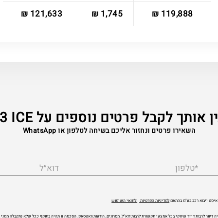
121,633 ₪
1,745 ₪
119,888 ₪
 אותך לקבל פרטים נוספים על MG3 ICE
השאירו פרטים ונחזור אליכם בשיחה לטלפון או WhatsApp
*טלפון
דוא״ל
איסט ייבוא רכב בע"מ בהתאם
למדיניות הפרטיות
ולתנאי השימוש
ה דיוור לרבות דיוור שיווקי בכל אמצעי תקשורת לרבות דוא"ל, מסרונים, הודעות וואטסאפ. הסכמה זו תהיה בתוקף ככל שלא נתקבלה ממנ