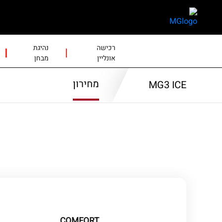
skip
skip
to
to
main
page
content
menu
רכישה
נהיגת
אונליין
מבחן
מחירון
MG3 ICE
COMFORT