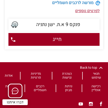
מורשה לרכבים חשמליים
לפרטים נוספים
פנקס 9 א.ת. ישן נתניה
חייג
Back to top
תנאי
הצהרת
מדיניות
אודות
שימוש
נגישות
פרטיות
רכישה
נהיגת
רכבים
משפחת
אונליין
מבחן
חשמליים
HS
דברו איתנו