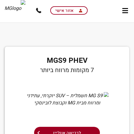
skip
to
אזור אישי
main
content
רכישת רכב אונליין
MGS9 PHEV
7 מקומות מרווח ביותר
לרכישה אונליין