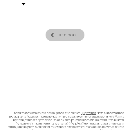
ממשיכים
התמונה להמחשה בלבד.
כפוף לתקנון.
ולאישור הגוף המממן. ההנחה הנקובה הינה במסגרת עסקת
מזומן.**נתוני צריכת החשמל וטווח הנסיעה המפורטים הינן מבדיקות מעבדה שהתקבלו מהיצרן בהתאם
לדרישות הדין. נתונים אלו בפועל מושפעים, בין היתר אך לא רק, מתנאי הדרך, מזג האוויר, מתחזוקת
הרכב מאפייני הנהיגה וקיבולת הסוללה ולכן עלול להיווצר פער בין נתוני המעבדה לנתונים בפועל,
הנתונים נועדו לשם השוואה בלבד. קיבולת הסוללה פוחתת לאורך זמן ומושפעת מאופן השימוש, מחזורי