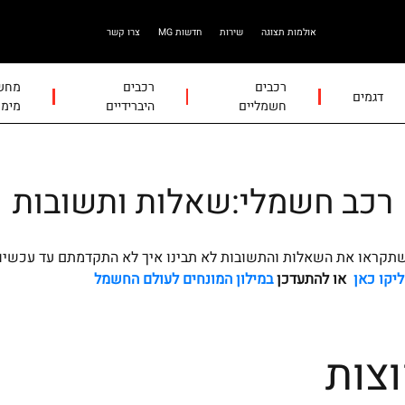
אולמות תצוגה
שירות
חדשות MG
צרו קשר
רכבים
רכבים
מחשב
דגמים
חשמליים
היברידיים
מימו
רכב חשמלי:שאלות ותשובות
תקראו את השאלות והתשובות לא תבינו איך לא התקדמתם עד עכשיו
יקו כאן
או
להתעדכן
במילון המונחים לעולם החשמל
צות