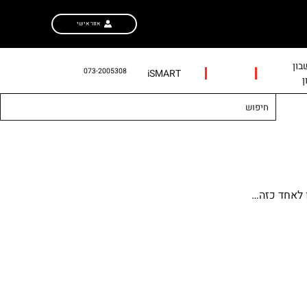
אזור אישי
ון
073-2005308
iSMART
ן
 לאחד כזה…