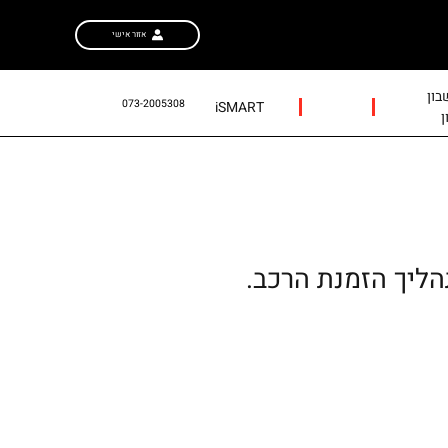
אזור אישי
ון
073-2005308
iSMART
ן
הליך הזמנת הרכב.