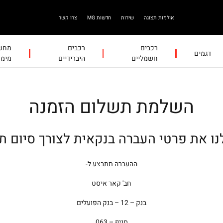
אולמות תצוגה
שירות
חדשות MG
צרו קשר
רכבים
רכבים
מחשב
דגמים
חשמליים
היברידיים
מימו
השלמת תשלום הזמנה
ו את פרטי העברה בנקאית לצורך סיום ת
ההעברה תתבצע ל-
חב' קאר איסט
בנק – 12 – בנק הפועלים
סניף – 063