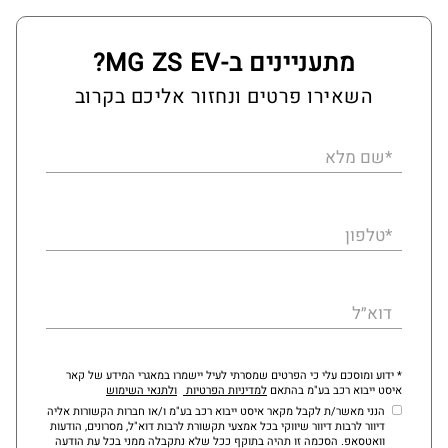
מתעניינים ב-MG ZS EV?
השאירו פרטים ונחזור אליכם בקרוב
*שם מלא
*טלפון
דוא״ל
* ידוע ומוסכם עלי כי הפרטים שמסרתי לעיל יישמרו במאגרי המידע של קאר
איסט ייבוא רכב בע"מ בהתאם
למדיניות הפרטיות
ולתנאי השימוש
הנני מאשר/ת לקבל מקאר איסט ייבוא רכב בע"מ ו/או חברות הקשורות אליה
דיוור לרבות דיוור שיווקי בכל אמצעי תקשורת לרבות דוא"ל, מסרונים, הודעות
וואטסאפ. הסכמה זו תהיה בתוקף ככל שלא נתקבלה ממני בכל עת הודעה