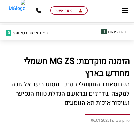
skip
skip
to
to
אזור אישי
main
page
content
menu
דרגת זיהום
1
רמת אבזור בטיחותי
3
הזמנה מוקדמת: MG ZS חשמלי
מחודש בארץ
הקרוסאובר החשמלי הנמכר מסוגו בישראל זוכה
למקצה שדרוגים ובראשם הגדלת טווח הנסיעה
ושיפור איכות תא הנוסעים
06.01.2022
ניר בן טובים