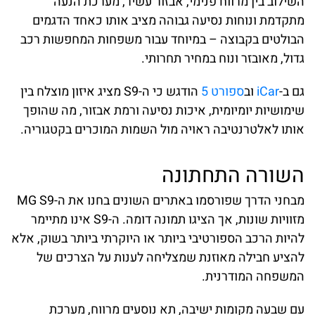
השילוב בין מרווח פנימי, אבזור עשיר, מערכת הנעה
מתקדמת ונוחות נסיעה גבוהה מציב אותו כאחד הדגמים
הבולטים בקבוצה – במיוחד עבור משפחות המחפשות רכב
גדול, מאובזר ונוח במחיר תחרותי.
גם ב-
iCar
וב
ספורט 5
הודגש כי ה-S9 מציג איזון מוצלח בין
שימושיות יומיומית, איכות נסיעה ורמת אבזור, מה שהופך
אותו לאלטרנטיבה ראויה מול השמות המוכרים בקטגוריה.
השורה התחתונה
מבחני הדרך שפורסמו באתרים השונים בחנו את ה-MG S9
מזוויות שונות, אך הציגו תמונה דומה. ה-S9 אינו מתיימר
להיות הרכב הספורטיבי ביותר או היוקרתי ביותר בשוק, אלא
להציע חבילה מאוזנת שמצליחה לענות על הצרכים של
המשפחה המודרנית.
עם שבעה מקומות ישיבה, תא נוסעים מרווח, מערכת