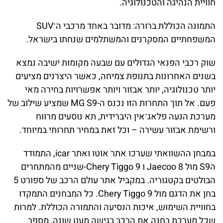
חוויית הנהיגה והטכנולוגיה.
התמונה הכוללת ברורה: מדובר באחד מרכבי ה־SUV
המשפחתיים המסקרנים והמשתלמים שנחתו בישראל.
שוק רכבי הפנאי הגדולים עם שבעה מקומות ישיבה נמצא
בשנים האחרונות בתנופת צמיחה, כאשר היצרנים מציעים
יותר טכנולוגיה, יותר אבזור ויותר אפשרויות בחירה מאי
פעם. אל תוך התחרות הזו נכנס ה-MG S9 שמציע שילוב של
מערכת הנעה פלאג־אין היברידית, תא נוסעים מרווח
ורשימת אבזור עשירה – וכל זאת במחיר תחרותי במיוחד.
במבחן ההשוואתי שערכו אתר אוטו ואתר icar, התמודד
הS9 מול Jaecoo 8 ו Chery Tiggo 9-שניים מהמתחרים
הבולטים בקטגוריה. במקביל אתר עולם הרכב של ספורט 5
בחן את הדגם מול Chery Tiggo 9. כל המבחנים התמקדו
בחוויית השימוש, איכות הנסיעה והתמורה הכוללת. למרות
שכל מערכת בחנה את הרכב בגישה מעט שונה, מספר