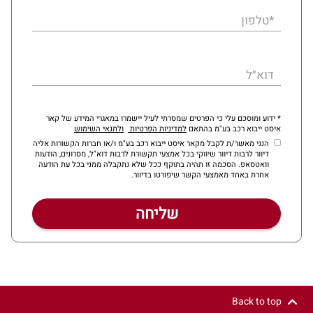
*טלפון
דוא״ל
* ידוע ומוסכם עלי כי הפרטים שמסרתי לעיל יישמרו במאגרי המידע של קאר
איסט ייבוא רכב בע"מ בהתאם
למדיניות הפרטיות
ולתנאי השימוש
הנני מאשר/ת לקבל מקאר איסט ייבוא רכב בע"מ ו/או חברות הקשורות אליה
דיוור לרבות דיוור שיווקי בכל אמצעי תקשורת לרבות דוא"ל, מסרונים, הודעות
וואטסאפ. הסכמה זו תהיה בתוקף ככל שלא נתקבלה ממני בכל עת הודעה
אחרת באחד מאמצעי הקשר שיפורטו בדיוור.
Back to top