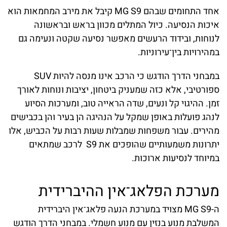
אחד התחומים שבהם MG S9 קיבל את מירב המחמאות הוא
איכות הנסיעה. כיול המתלים מכוון בראש ובראשונה
לנוחות, ובידוד הרעשים מאפשר נסיעה שקטה ונעימה גם
במהירויות בין־עירוניות.
במבחני הדרך הודגש כי הרכב אינו מנסה להיות SUV
ספורטיבי, אלא כזה שמעניק ביטחון, יציבות ונוחות לאורך
זמן. ההיגוי קל ונעים, שדה הראייה טוב, ומערכות הסיוע
לנהג פועלות באופן שמקל על הנהיגה הן בעיר והן בכבישים
מהירים. עבור משפחות שמבלות שעות רבות על הכביש, אלו
יתרונות משמעותיים שהופכים את S9 לרכב שמתאים
במיוחד לנסיעות ארוכות.
מערכת הפלאג־אין ההיברידית
ה-MG S9 מצויד במערכת הנעה פלאג־אין היברידית
המשלבת מנוע בנזין עם מנוע חשמלי. במבחני הדרך הודגש