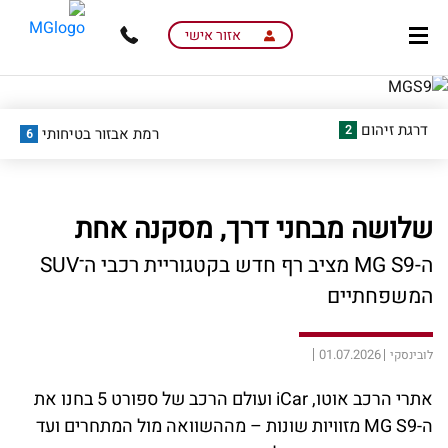
skip
skip
to
to
אזור אישי
main
page
content
menu
דרגת זיהום
2
רמת אבזור בטיחותי
6
שלושה מבחני דרך, מסקנה אחת
ה-MG S9 מציב רף חדש בקטגוריית רכבי ה־SUV
המשפחתיים
01.07.2026
לובינסקי
אתרי הרכב אוטו, iCar ועולם הרכב של ספורט 5 בחנו את
ה-MG S9 מזוויות שונות – מההשוואה מול המתחרים ועד