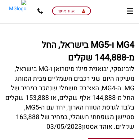
skip
skip
to
to
אזור אישי
main
page
content
menu
MG4 ו-MG5 בישראל, החל
מ-144,888 שקלים
לובינסקי, יבואנית פיג׳ו סיטרואן ו-MG בישראל,
משיקה היום שני רכבים חשמליים מבית המותג
MG. ה-MG4, האצ׳בק חשמלי שנמכר במחיר של
החל מ-144,888 אלף שקלים, או 153,888 שקלים
בלבד לגרסת הטווח הארוך, יחד עם ה-MG5,
סטיישן משפחתי חשמלי, במחיר של 163,888
שקלים. אוהד אסטון03/05/2023