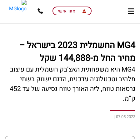
skip
skip
to
to
אזור אישי
main
page
content
menu
MG4 החשמלית 2023 בישראל –
מחיר החל מ-144,888 שקל
MG4 היא משפחתית האצ’בק חשמלית עם עיצוב
מלהיב וטכנולוגיה עדכנית, הדגם ישווק בשתי
גרסאות טווח, לזה האורך טווח נסיעה של עד 452
ק”מ.
07.05.2023