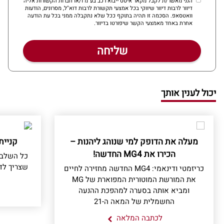
הנני מאשר/ת לקבל מקאר איסט ייבוא רכב בע"מ ו/או חברות הקשורות אליה
דיוור לרבות דיוור שיווקי בכל אמצעי תקשורת לרבות דוא"ל, מסרונים, הודעות
וואטסאפ. הסכמה זו תהיה בתוקף ככל שלא נתקבלה ממני בכל עת הודעה
אחרת באחד מאמצעי הקשר שיפורטו בדיוור.
יכול לענין אותך
מעלה את הדופק למי שנוהג ליהנות –
קניית
הכירו את MG4 החדשה!
כל השלבי
שצריך לד
כריזמטי ודינאמי: MG4 החדשה מחזירה לחיים
את המורשת המוטורית המפוארת של MG
ומביא אותה בסערה למהפכת ההנעה
החשמלית של המאה ה-21
לכתבה המלאה