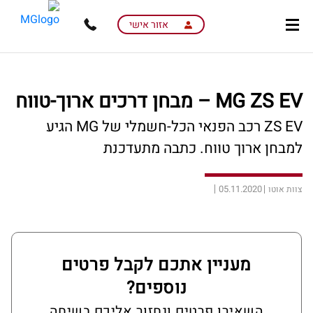
skip
skip
to
to
אזור אישי
main
page
content
menu
MG ZS EV – מבחן דרכים ארוך-טווח
ZS EV רכב הפנאי הכל-חשמלי של MG הגיע
למבחן ארוך טווח. כתבה מתעדכנת
05.11.2020
צוות אוטו
מעניין אתכם לקבל פרטים
נוספים?
השאירו פרטים ונחזור אליכם בשיחה