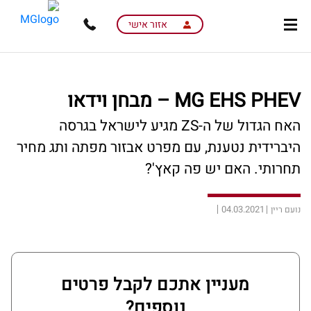
skip
skip
to
to
אזור אישי
main
page
content
menu
MG EHS PHEV – מבחן וידאו
האח הגדול של ה-ZS מגיע לישראל בגרסה
היברידית נטענת, עם מפרט אבזור מפתה ותג מחיר
תחרותי. האם יש פה קאץ'?
04.03.2021
נועם ריין
מעניין אתכם לקבל פרטים
נוספים?