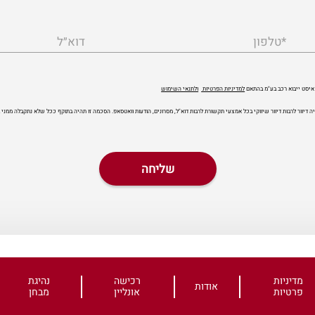
*טלפון
דוא״ל
איסט ייבוא רכב בע"מ בהתאם
למדיניות הפרטיות
ולתנאי השימוש
ה דיוור לרבות דיוור שיווקי בכל אמצעי תקשורת לרבות דוא"ל, מסרונים, הודעות וואטסאפ. הסכמה זו תהיה בתוקף ככל שלא נתקבלה ממנ
מדיניות
רכישה
נהיגת
אודות
פרטיות
אונליין
מבחן