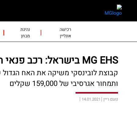
skip
skip
to
to
main
page
content
menu
רכישה
נהיגת
אונליין
מבחן
MG EHS בישראל: רכב פנאי היברידי-נטען
ותמחור אגרסיבי של 159,000 שקלים
נועם ריין
14.01.2021