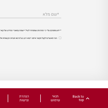
*שם מלא
* ידוע ומוסכם עלי כי הפרטים שמסרתי לעיל יישמרו במאגרי המידע של קאר 
הנני מאשר/ת לקבל מקאר איסט ייבוא רכב בע"מ ו/או חברות הקשורות אלי
תנאי
הצהרת
Back to
top
שימוש
נגישות