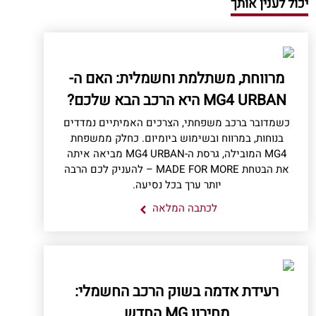
יכול לענין אותך
מרווחת, משתלמת וחשמלית: האם ה-
MG4 URBAN היא הרכב הבא שלכם?
כשמדובר ברכב משפחתי, הצרכים האמיתיים נמדדים
בנוחות, במרווח ובשימוש ביומיום. כחלק ממשפחת
MG4 המובילה, גרסת ה-MG4 URBAN מביאה איתה
את הבטחת MADE FOR MORE – להעניק לכם הרבה
יותר ערך בכל נסיעה.
לכתבה המלאה
רעידת אדמה בשוק הרכב החשמלי:
מחירון MG החדש