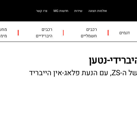
אולמות תצוגה
שירות
חדשות MG
צרו קשר
רכבים
רכבים
מחשב
דגמים
חשמליים
היברידיים
מימו
קבוצת לובינסקי משיקה את האח הגדול של ה-ZS, עם הנעת פלאג-אין הייבריד