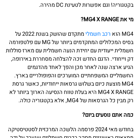
בקטגוריה! וגם אפשרות לטעינת DC מהירה.
מי את MG4 X RANGE?
MG4 הוא
רכב חשמלי
מתקדם שהושק בשנת 2022 על
בסיס המכלולים המתקדמים ביותר של MG עם פלטפורמה
חשמלית ייעודית עם יחידת הנעה חשמלית עם מארז סוללות
דק וייחודי. הדגם החדש זכה להצלחה מסחררת באירופה,
הגיע ארצה שנה לאחר מכן והפך לאחד מהדגמים
החשמליים המשפחתיים המוערכים והפופולריים בארץ.
MG4 מוצעת כיום בשלוש גרסאות ייחודיות, כאשר גרסת
MG4 X RANGE היא בעלת טווח הנסיעה הארוך ביותר לא
רק מבין כל הגרסאות של MG4, אלא בקטגוריה כולה.
כמה אתם נוסעים ביום?
בחודש מאי 2024 פרסמה הלשכה המרכזית לסטטיסטיקה
ממצאים ראשוניים מסקר רכבים חשמליים שנערך על ידה