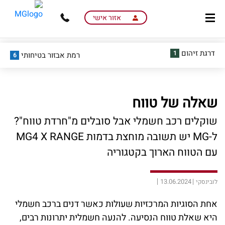
skip
skip
to
to
אזור אישי
main
page
content
menu
דרגת זיהום
1
רמת אבזור בטיחותי
6
שאלה של טווח
שוקלים רכב חשמלי אבל סובלים מ"חרדת טווח"?
ל-MG יש תשובה מוחצת בדמות MG4 X RANGE
עם הטווח הארוך בקטגוריה
13.06.2024
לובינסקי
אחת הסוגיות המרכזיות שעולות כאשר דנים ברכב חשמלי
היא שאלת טווח הנסיעה. להנעה חשמלית יתרונות רבים,