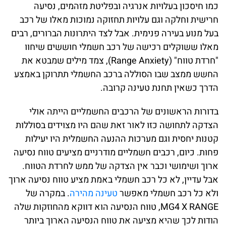
כמו חיסכון בעלויות אנרגיה ובפליטת מזהמים, נסיעה
חרישית וחלקה וגם עלויות תחזוקה נמוכות מאלו של רכב
בעל מנוע בעירה פנימית. אבל לצד היתרונות הברורים, רבים
מאלו ששוקלים רכישה של רכב חשמלי חוששים שיחוו
"חרדת טווח" (Range Anxiety), צמד מילים שמבטא את
החשש ממצב שבו הסוללה ברכב החשמלי תתרוקן באמצע
הדרך כשאין תחנת טעינה קרובה.
בדורות הראשונים של הרכבים החשמליים הייתה אולי
הצדקה לתחושה כזו לאור זאת שהם היו מצוידים בסוללות
קטנות יחסית וגם מערכות ההנעה החשמלית היו יעילות
פחות. כיום, רכבים חשמליים מודרניים מציעים טווח נסיעה
ארוך ושימושי וכבר אין הצדקה של ממש לחרדת הטווח.
אבל עדיין, לא כל רכב חשמלי באמת מציע טווח נסיעה ארוך
ולא כל רכב חשמלי מאפשר
טעינה מהירה
. במקרה של
MG4 X RANGE, טווח הנסיעה הוא דווקא מהחוזקות שלה
הודות לכך שהיא מציעה את טווח הנסיעה הארוך ביותר