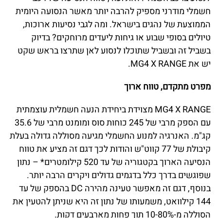
חשמלי מודרני מספיק להרבה יותר מאשר הנסועה היומית
הממוצעת של נהגים בישראל. ומה לגבי נסיעות ארוכות,
טיולים בסופי שבוע או גיחות ליעדים מרוחקים? בדיוק
בשביל זה ובשביל שתוכלו לנסוע לאן שתרצו בראש שקט
יש את MG4 X RANGE.
מפרט מתקדם, טווח ארוך
MG4 X RANGE מצוידת ביחידת הנעה חשמלית עוצמתית
עם הספק מרבי של 245 כוחות סוס ומומנט מרבי של 35.6
קג"מ. האנרגיה למנוע החשמלי מגיעה מסוללה גדולה בעלת
קיבולת של 77 קווט"ש והודות לכך דגם זה מציע את טווח
הנסיעה הארוך בקטגוריה של עד 520 קילומטרים* – נתון
שפוגשים בדרך כלל בדגמים גדולים ויקרים הרבה יותר.
בנוסף, דגם זה מאפשר טעינה מהירה DC בהספק של עד
144 קילוואט, משמעותו של נתון זה היא שניתן להטעין את
הסוללה מ-10-80% תוך פחות מארבעים דקות.