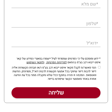
*שם מלא
*טלפון
דוא״ל
*
* ידוע ומוסכם עלי כי הפרטים שמסרתי לעיל יישמרו במאגרי המידע של קאר
איסט ייבוא רכב בע"מ בהתאם
למדיניות הפרטיות
ולתנאי השימוש
הנני מאשר/ת לקבל מקאר איסט ייבוא רכב בע"מ ו/או חברות הקשורות אליה
דיוור לרבות דיוור שיווקי בכל אמצעי תקשורת לרבות דוא"ל, מסרונים, הודעות
וואטסאפ. הסכמה זו תהיה בתוקף ככל שלא נתקבלה ממני בכל עת הודעה
אחרת באחד מאמצעי הקשר שיפורטו בדיוור.