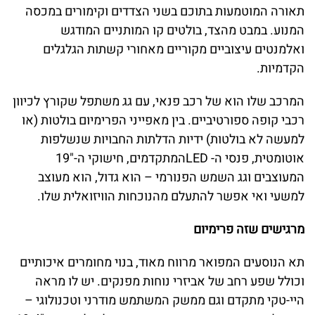
תאורה המוטמעות בתוכם בשני הצדדים וקימורים במכסה
המנוע. במבט מהצד, בולטים קו המותניים המודגש
ואלמנטים עיצוביים מקוריים מאחורי קשתות הגלגלים
הקדמיות.
המרכב שלו הוא של רכב פנאי, עם גג משתפל שקורץ לכיוון
רכבי קופה ספורטיביים. בין מאפייני הפרימיום בולטות (או
למעשה לא בולטות) ידיות הדלתות החבויות שנשלפות
אוטומטית, פנסי ה- LEDהמתקדמים, חישוקי ה-"19
המעוצבים וגג השמש הפנורמי – הוא גדול, הוא מעוצב
למשעי ואי אפשר להתעלם מהנוכחות הוויזואלית שלו.
מרגישים שזה פרימיום
תא הנוסעים המפואר מרווח מאוד, בנוי מחומרים איכותיים
וכולל שפע רחב של אביזרי נוחות מפנקים. יש לו מראה
היי-טקי מתקדם וגם ממשק המשתמש מודרני וטכנולוגי –