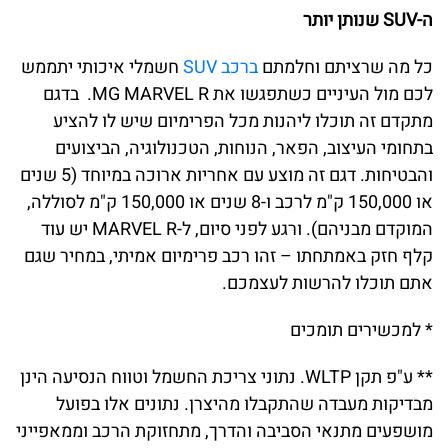
ה-SUV שנותן יותר
כל מה שרציתם וחלמתם
ברכב SUV
חשמלי איכותי יתממש
לכם מול העיניים כשתפגשו את MG MARVEL R. בדגם
מתקדם זה תוכלו ליהנות מכל הפרימיום שיש לו להציע
בתחומי העיצוב, הפאר, הנוחות, הטכנולוגיה, הביצועים
והבטיחות. דגם זה מוצע עם אחריות ארוכה במיוחד (5 שנים
או 150,000 ק"מ לרכב ו-8 שנים או 150,000 ק"מ לסוללה,
המוקדם מבניהם). ורגע לפני סיום, ל-MARVEL R יש עוד
קלף חזק באמתחתו – זהו רכב פרימיום אמיתי, במחיר שגם
אתם תוכלו להרשות לעצמכם.
* למכשירים תומכים
** ע"פ תקן WLTP. נתוני צריכת החשמל וטווח הנסיעה הינן
מבדיקות מעבדה שהתקבלו מהיצרן. נתונים אלו בפועל
מושפעים מתנאי הסביבה והדרך, מתחזוקת הרכב וממאפייני