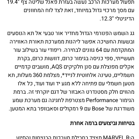
תפעול מערכות הרכב נעשה בעזרת פאנל שליטה צף "19.4
עם מסך מרכזי גדול במיוחד, זאת לצד לוח המחוונים
הדיגיטלי "12.3.
גג השמש הפנורמי הגדול מחדיר אור טבעי אל תא הנוסעים
ובשעות החשיכה אפשר ליהנות ממערכת תאורת האווירה
המתקדמת עם 64 גוונים לבחירה. ריפודי עור בשילוב עור
תעשייתי, ספי כניסה בגימור כרום, דוושות כרום, בקרת
אקלים מפוצלת עם סנן חלקיקים AQS, מושבים קדמיים
חשמליים, טעינה אלחוטית לנייד*, מצלמת 360 מעלות, תא
מטען חשמלי עם פתיחה ללא מגע יד ועוד ועוד, כל אלו
מהווים חלק מסטנדרט האבזור של דגם יוקרתי זה. ברמת
הגימור Performance מצטרפת לחגיגה גם מערכת שמע
משודרגת של Bose עם 9 רמקולים וסאבוופר בתא המטען.
בטיחות וביצועים ברמה אחרת
ה-MARVEL R מצויד בחבילת מערכות הבטיחות והסיוע