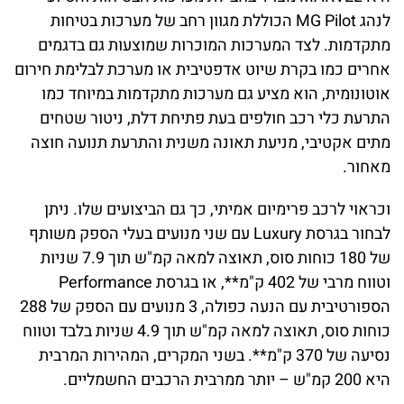
לנהג MG Pilot הכוללת מגוון רחב של מערכות בטיחות
מתקדמות. לצד המערכות המוכרות שמוצעות גם בדגמים
אחרים כמו בקרת שיוט אדפטיבית או מערכת לבלימת חירום
אוטונומית, הוא מציע גם מערכות מתקדמות במיוחד כמו
התרעת כלי רכב חולפים בעת פתיחת דלת, ניטור שטחים
מתים אקטיבי, מניעת תאונה משנית והתרעת תנועה חוצה
מאחור.
וכראוי לרכב פרימיום אמיתי, כך גם הביצועים שלו. ניתן
לבחור בגרסת Luxury עם שני מנועים בעלי הספק משותף
של 180 כוחות סוס, תאוצה למאה קמ"ש תוך 7.9 שניות
וטווח מרבי של 402 ק"מ**, או בגרסת Performance
הספורטיבית עם הנעה כפולה, 3 מנועים עם הספק של 288
כוחות סוס, תאוצה למאה קמ"ש תוך 4.9 שניות בלבד וטווח
נסיעה של 370 ק"מ**. בשני המקרים, המהירות המרבית
היא 200 קמ"ש – יותר ממרבית הרכבים החשמליים.