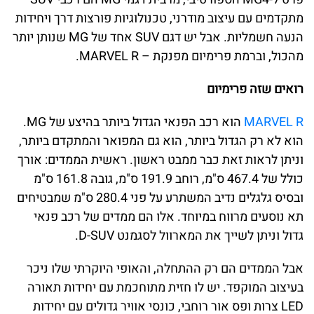
מתקדמים עם עיצוב מודרני, טכנולוגיות פורצות דרך ויחידות
הנעה חשמליות. אבל יש דגם SUV אחד של MG שנותן יותר
מהכול, וברמת פרימיום מפנקת – MARVEL R.
רואים שזה פרימיום
MARVEL R
הוא רכב הפנאי הגדול ביותר בהיצע של MG.
הוא לא רק הגדול ביותר, הוא גם המפואר והמתקדם ביותר,
וניתן לראות זאת כבר ממבט ראשון. ראשית הממדים: אורך
כולל של 467.4 ס"מ, רוחב 191.9 ס"מ, גובה 161.8 ס"מ
ובסיס גלגלים נדיב המשתרע על פני 280.4 ס"מ שמבטיחים
תא נוסעים מרווח במיוחד. אלו הם ממדים של רכב פנאי
גדול וניתן לשייך את המארוול לסגמנט D-SUV.
אבל הממדים הם רק ההתחלה, והאופי היוקרתי שלו ניכר
בעיצוב המוקפד. יש לו חזית מתוחכמת עם יחידות תאורה
LED צרות ופס אור רוחבי, כונסי אוויר גדולים עם יחידות