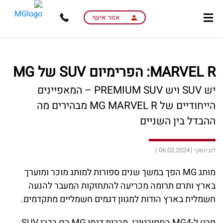
skip
skip
to
to
אזור אישי
main
page
content
menu
MARVEL R: הפרימיום SUV של MG
יש SUV ויש PREMIUM SUV – המאפיינים
הייחודיים של MG MARVEL R מבהירים מה
ההבדל בין השניים
06.02.2024
לובינסקי
מותג MG הפך במשך שנים ספורות למותג מוכר ומוערך
בארץ ותרם תרומה מכריעה להתחזקות המעבר להנעה
חשמלית בארץ הודות למגוון דגמים חשמליים מתקדמים.
פרט ל-MG4 הספורטיבי, מרבית דגמי MG הם רכבי SUV