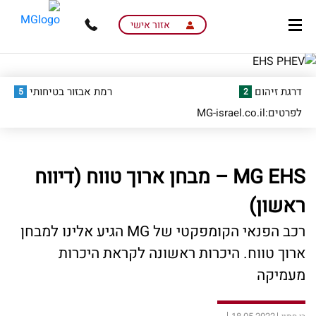
skip
skip
to
to
אזור אישי
main
page
content
menu
דרגת זיהום
רמת אבזור בטיחותי
5
2
לפרטים:MG-israel.co.il
MG EHS – מבחן ארוך טווח (דיווח
ראשון)
רכב הפנאי הקומפקטי של MG הגיע אלינו למבחן
ארוך טווח. היכרות ראשונה לקראת היכרות
מעמיקה