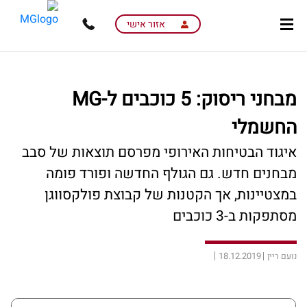
skip
skip
to
to
אזור אישי
main
page
content
menu
מבחני ריסוק: 5 כוכבים ל-MG
החשמלי
איגוד הבטיחות האירופי מפרסם תוצאות של סבב
מבחנים חדש. גם הגולף החדשה ופורד פומה
במצטיינות, אך הקטנות של קבוצת פולקסווגן
מסתפקות ב-3 כוכבים
18.12.2019
נועם ריין