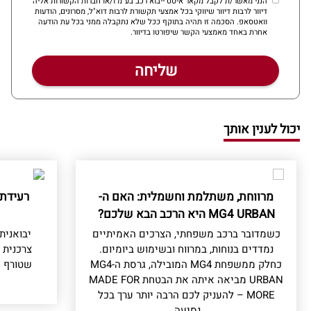
הנני מאשר/ת לקבל מקאר איסט ייבוא רכב בע"מ ו/או חברות הקשורות אליה
דיוור לרבות דיוור שיווקי בכל אמצעי תקשורת לרבות דוא"ל, מסרונים, הודעות
וואטסאפ. הסכמה זו תהיה בתוקף ככל שלא נתקבלה ממני בכל עת הודעה
אחרת באחד מאמצעי הקשר שיפורטו בדיוור.
יכול לענין אותך
מרווחת, משתלמת וחשמלית: האם ה-
רעידת
MG4 URBAN היא הרכב הבא שלכם?
כשמדובר ברכב משפחתי, הצרכים האמיתיים
נמדדים בנוחות, במרווח ובשימוש ביומיום.
צרכנית 
כחלק ממשפחת MG4 המובילה, גרסת ה-MG4
שטורף א
URBAN מביאה איתה את הבטחת MADE FOR
MORE – להעניק לכם הרבה יותר ערך בכל
נסיעה.