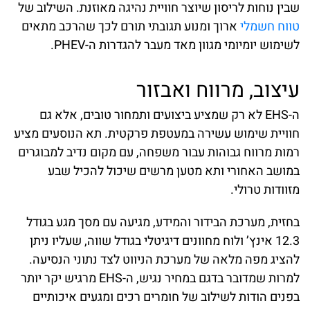
שבין נוחות לריסון שיוצר חוויית נהיגה מאוזנת. השילוב של
טווח חשמלי
ארוך ומנוע תגובתי תורם לכך שהרכב מתאים
לשימוש יומיומי מגוון מאד מעבר להגדרות ה-PHEV.
עיצוב, מרווח ואבזור
ה-EHS לא רק שמציע ביצועים ותמחור טובים, אלא גם
חוויית שימוש עשירה במעטפת פרקטית. תא הנוסעים מציע
רמות מרווח גבוהות עבור משפחה, עם מקום נדיב למבוגרים
במושב האחורי ותא מטען מרשים שיכול להכיל שבע
מזוודות טרולי.
בחזית, מערכת הבידור והמידע, מגיעה עם מסך מגע בגודל
12.3 אינץ’ ולוח מחוונים דיגיטלי בגודל שווה, שעליו ניתן
להציג מפה מלאה של מערכת הניווט לצד נתוני הנסיעה.
למרות שמדובר בדגם במחיר נגיש, ה-EHS מרגיש יקר יותר
בפנים הודות לשילוב של חומרים רכים ומגעים איכותיים