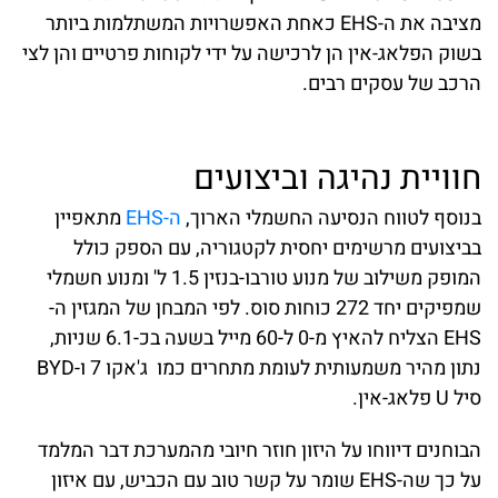
מציבה את ה-EHS כאחת האפשרויות המשתלמות ביותר
בשוק הפלאג-אין הן לרכישה על ידי לקוחות פרטיים והן לצי
הרכב של עסקים רבים.
חוויית נהיגה וביצועים
בנוסף לטווח הנסיעה החשמלי הארוך,
ה-EHS
מתאפיין
בביצועים מרשימים יחסית לקטגוריה, עם הספק כולל
המופק משילוב של מנוע טורבו-בנזין 1.5 ל' ומנוע חשמלי
שמפיקים יחד 272 כוחות סוס. לפי המבחן של המגזין ה-
EHS הצליח להאיץ מ-0 ל-60 מייל בשעה בכ-6.1 שניות,
נתון מהיר משמעותית לעומת מתחרים כמו ג'אקו 7 ו-BYD
סיל U פלאג-אין.
הבוחנים דיווחו על היזון חוזר חיובי מהמערכת דבר המלמד
על כך שה-EHS שומר על קשר טוב עם הכביש, עם איזון