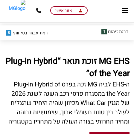
skip
skip
to
to
אזור אישי
main
page
content
menu
דרגת זיהום
1
רמת אבזור בטיחותי
5
MG EHS זוכת תואר “Plug-in Hybrid
of the Year”
ה-EHS לבית MG זכה בפרס Plug-in Hybrid of
the Year במסגרת פרסי רכב השנה לשנת 2026
של מגזין What Car מכיוון שהיה היחיד שהצליח
לשלב בין טווח חשמלי ארוך, שימושיות גבוהה
ומחיר תחרותי בצורה העולה על מתחריו בקטגוריה