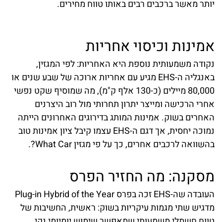
יותר מאשר ברכבים רבים באותו טווח מחירים.
אמינות וכיסוי אחריות
נקודה משמעותית נוספת היא האחריות: לפי המגזין,
באנגליה ה-EHS מגיע עם אחריות ארוכה של שבע שנים או
80,000 מיילים (כ-130 אלף ק"מ), מה שמוסיף שקט נפשי
אחרי הרכישה ומייצר יתרון תחרותי מול רוב היצרנים
האחרים בשוק. אמינות המותג בדירוגים האחרונים הייתה
נמוכה יחסית, אך דגם ה-EHS עצמו קיבל ציון אמינות טוב
בהשוואה לרכבים אחרים, כך על פי מגזין What Car?.
מסקנה: מה החזיר הפרס
העובדה שה-EHS זכה בפרס Plug-in Hybrid of the Year
מדגיש שתי מגמות עיקריות בשוק: ראשית, החשיבות של
טווח חשמלי משמעותי שמאפשר שימוש יומיומי נקי