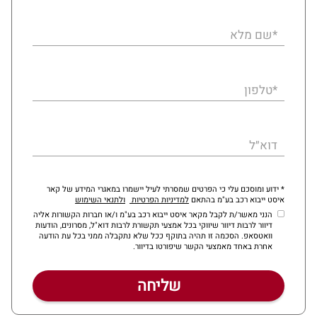
*שם מלא
*טלפון
דוא״ל
* ידוע ומוסכם עלי כי הפרטים שמסרתי לעיל יישמרו במאגרי המידע של קאר
איסט ייבוא רכב בע"מ בהתאם
למדיניות הפרטיות
ולתנאי השימוש
הנני מאשר/ת לקבל מקאר איסט ייבוא רכב בע"מ ו/או חברות הקשורות אליה
דיוור לרבות דיוור שיווקי בכל אמצעי תקשורת לרבות דוא"ל, מסרונים, הודעות
וואטסאפ. הסכמה זו תהיה בתוקף ככל שלא נתקבלה ממני בכל עת הודעה
אחרת באחד מאמצעי הקשר שיפורטו בדיוור.