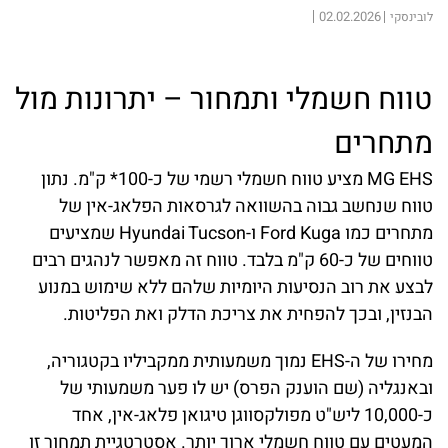
02.02.2026
לובינסקי
טווח חשמלי ותמחור – יתרונות מול
מתחרים
MG EHS מציע טווח חשמלי רשמי של כ-100* ק"מ. נתון
טווח שנחשב גבוה בהשוואה לגרסאות הפלאג-אין של
מתחרים כמו Ford Kuga ו-Hyundai Tucson שמציעים
טווחים של כ-60 ק"מ בלבד. טווח זה מאפשר לנהגים רבים
לבצע את רוב הנסיעות היומיות שלהם ללא שימוש במנוע
הבנזין, ובכך להפחית את צריכת הדלק ואת הפליטות.
מחירו של ה-EHS נמוך משמעותית ממקביליו בקטגוריה,
ובאנגליה (שם הוענק הפרס) יש לו פער משמעותי של
כ-10,000 ליש"ט מפולקסווגן טיגואן פלאג-אין, אחד
המעטים עם טווח חשמלי ארוך יותר. אסטרטגיית תמחור זו