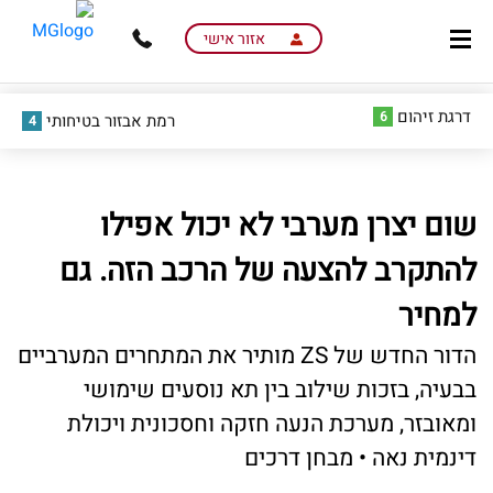
skip
skip
to
to
אזור אישי
main
page
content
menu
דרגת זיהום
6
רמת אבזור בטיחותי
4
שום יצרן מערבי לא יכול אפילו
להתקרב להצעה של הרכב הזה. גם
למחיר
הדור החדש של ZS מותיר את המתחרים המערביים
בבעיה, בזכות שילוב בין תא נוסעים שימושי
ומאובזר, מערכת הנעה חזקה וחסכונית ויכולת
דינמית נאה • מבחן דרכים