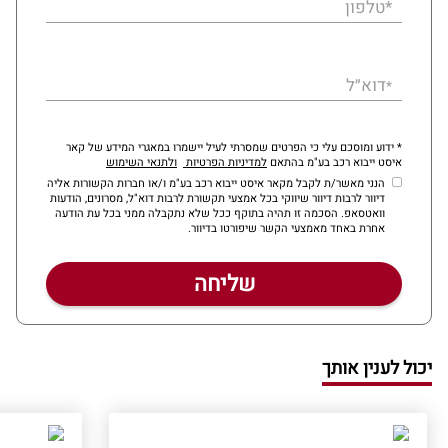
*טלפון
דוא״ל
*
* ידוע ומוסכם עלי כי הפרטים שמסרתי לעיל יישמרו במאגרי המידע של קאר
איסט ייבוא רכב בע"מ בהתאם
למדיניות הפרטיות
ולתנאי השימוש
הנני מאשר/ת לקבל מקאר איסט ייבוא רכב בע"מ ו/או חברות הקשורות אליה
דיוור לרבות דיוור שיווקי בכל אמצעי תקשורת לרבות דוא"ל, מסרונים, הודעות
וואטסאפ. הסכמה זו תהיה בתוקף ככל שלא נתקבלה ממני בכל עת הודעה
אחרת באחד מאמצעי הקשר שיפורטו בדיוור.
יכול לענין אותך