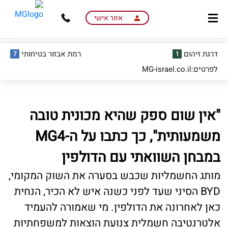
skip
skip
to
to
אזור אישי
main
page
content
menu
דרגת זיהום
רמת אבזור בטיחותי
7
1
לפרטים:MG-israel.co.il
"אין שום ספק שהיא מכונית טובה
משמעותית", כך כתבו על ה-MG4
במבחן השוואתי עם הדולפין
מותג החשמליות שכבש בסערה את השוק המקומי,
BYD הסיני שעד לפני כשנה איש לא הכיר, הנחית
כאן לאחרונה את הדולפין. מי שאמורה להעמיד
אלטרנטיבה חשמלית צנועת הוצאות למשפחתיות