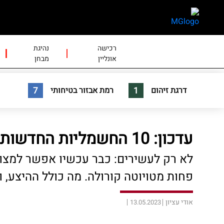
skip
skip
to
to
main
page
content
menu
רכישה
נהיגת
אונליין
מבחן
7
1
דרגת זיהום
רמת אבזור בטיחותי
עדכון: 10 החשמליות החדשות הזולות בארץ
לא רק לעשירים: כבר עכשיו אפשר למצו
פחות מטויוטה קורולה. מה כולל ההיצע, ו
אודי עציון
13.05.2023