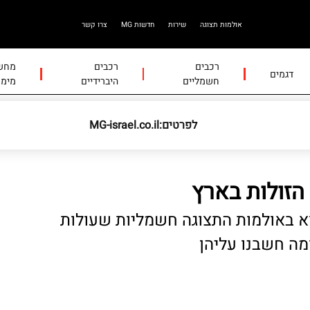
אולמות תצוגה
שירות
חדשות MG
צרו קשר
רכבים
רכבים
מחשב
דגמים
חשמליים
היברידיים
מימו
לפרטים:MG-israel.co.il
א באולמות התצוגה חשמליות שעולות
מה חשבנו עליהן