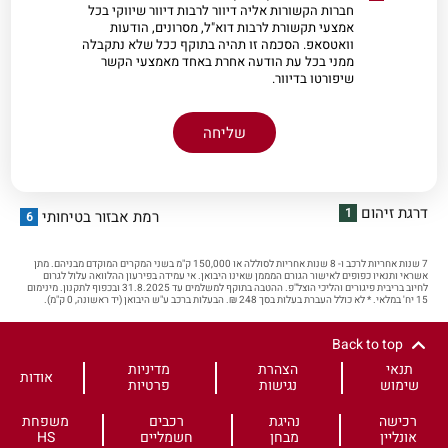
חברות הקשורות אליה דיוור לרבות דיוור שיווקי בכל
אמצעי תקשורת לרבות דוא"ל, מסרונים, הודעות
וואטסאפ. הסכמה זו תהיה בתוקף ככל שלא נתקבלה
ממני בכל עת הודעה אחרת באחד מאמצעי הקשר
שיפורטו בדיוור.
דרגת זיהום
1
רמת אבזור בטיחותי
6
7 שנות אחריות לרכב ו- 8 שנות אחריות לסוללה או 150,000 ק"מ בשני המקרים המוקדם מבניהם. מתן
אשראי ותנאיו כפופים לאישור הגורם המממן שאינו היבואן. אי עמידה בפירעון ההלוואה עלול לגרום
לחיוב בריבית פיגורים והליכי הוצל"פ. ההטבה בתוקף למשלמים עד 31.8.2025 ובכפוף לתקנון. מינימום
15 יח' במלאי. * לא כולל העברת בעלות בסך 248 ₪. הבעלות ברכב ע"ש היבואן (יד ראשונה, 0 ק"מ).
Back to top
תנאי
הצהרת
מדיניות
אודות
שימוש
נגישות
פרטיות
רכישה
נהיגת
רכבים
משפחת
אונליין
מבחן
חשמליים
HS