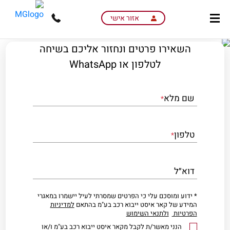
skip
skip
to
to
אזור אישי
main
page
content
menu
השאירו פרטים ונחזור אליכם בשיחה
לטלפון או WhatsApp
שם מלא
*
טלפון
*
דוא״ל
* ידוע ומוסכם עלי כי הפרטים שמסרתי לעיל יישמרו במאגרי
המידע של קאר איסט ייבוא רכב בע"מ בהתאם
למדיניות
הפרטיות
ולתנאי השימוש
הנני מאשר/ת לקבל מקאר איסט ייבוא רכב בע"מ ו/או