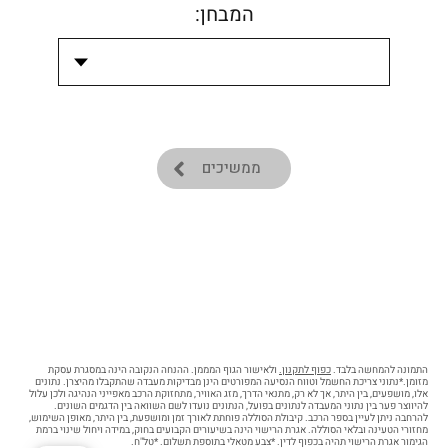
המבחן:
ממשיכים
התמונה להמחשה בלבד.
כפוף לתקנון.
ולאישור הגוף המממן. ההנחה הנקובה הינה במסגרת עסקת
מזומן.*נתוני צריכת החשמל וטווח הנסיעה המפורטים הינן מבדיקות מעבדה שהתקבלו מהיצרן. נתונים
אלו, מושפעים, בין היתר, אך לא רק, מתנאי הדרך, מזג האוויר, מתחזוקת הרכב מאפייני הנהיגה ולכן עלול
להיווצר פער בין נתוני המעבדה לנתונים בפועל, הנתונים נועדו לשם השוואה בין הדגמים השונים.
להרחבה ניתן לעיין בספר הרכב. קיבולת הסוללה פוחתת לאורך זמן ומושפעת, בין היתר, מאופן השימוש,
מחזורי הטעינה ובלאי הסוללה. אגרת הרישוי הינה בשיעורים הקבועים בחוק, במידה ויחול שינוי ברמת
הגימור אגרת הרישוי תהיה בכפוף לדין. *צבע מטאלי בתוספת תשלום. *טל"ח.