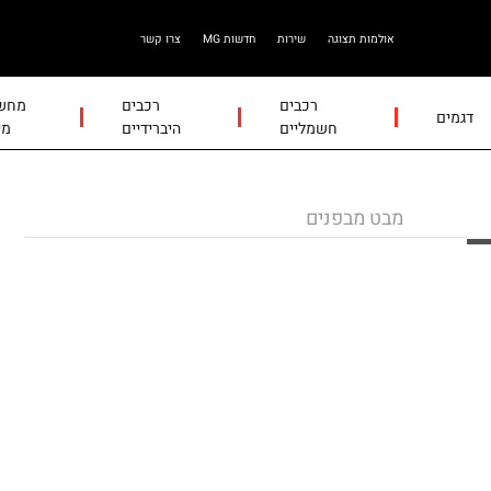
אולמות תצוגה
שירות
חדשות MG
צרו קשר
רכבים
רכבים
מחשב
דגמים
חשמליים
היברידיים
מי
מבט מבפנים