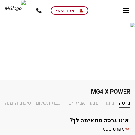
skip
to
אזור אישי
main
content
MG4 X POWER
חווית נהיגה עוצמתית ב-MG4
גרסה
גימור
צבע
אביזרים
הטבת תשלום
סיכום הזמנה
איזו גרסה מתאימה לך?
מפרט טכני