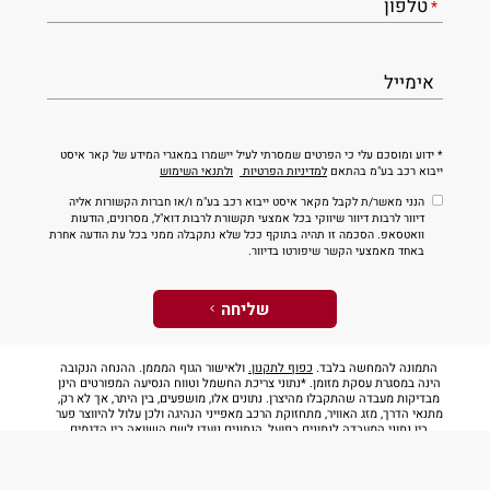
טלפון
*
אימייל
* ידוע ומוסכם עלי כי הפרטים שמסרתי לעיל יישמרו במאגרי המידע של קאר איסט
ייבוא רכב בע"מ בהתאם
למדיניות הפרטיות
ולתנאי השימוש
הנני מאשר/ת לקבל מקאר איסט ייבוא רכב בע"מ ו/או חברות הקשורות אליה
דיוור לרבות דיוור שיווקי בכל אמצעי תקשורת לרבות דוא"ל, מסרונים, הודעות
וואטסאפ. הסכמה זו תהיה בתוקף ככל שלא נתקבלה ממני בכל עת הודעה אחרת
באחד מאמצעי הקשר שיפורטו בדיוור.
התמונה להמחשה בלבד.
כפוף לתקנון.
ולאישור הגוף המממן. ההנחה הנקובה
הינה במסגרת עסקת מזומן. *נתוני צריכת החשמל וטווח הנסיעה המפורטים הינן
מבדיקות מעבדה שהתקבלו מהיצרן. נתונים אלו, מושפעים, בין היתר, אך לא רק,
מתנאי הדרך, מזג האוויר, מתחזוקת הרכב מאפייני הנהיגה ולכן עלול להיווצר פער
בין נתוני המעבדה לנתונים בפועל, הנתונים נועדו לשם השוואה בין הדגמים
השונים. להרחבה ניתן לעיין בספר הרכב. קיבולת הסוללה פוחתת לאורך זמן
ומושפעת, בין היתר, מאופן השימוש, מחזורי הטעינה ובלאי הסוללה. אגרת
הרישוי הינה בשיעורים הקבועים בחוק, במידה ויחול שינוי ברמת הגימור אגרת